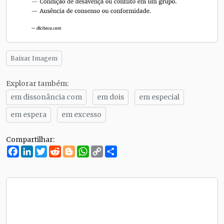
Baixar Imagem
Explorar também:
em dissonância com
em dois
em especial
em espera
em excesso
Compartilhar:
Facebook
LinkedIn
Twitter
Reddit
Blogger
WhatsApp
Copy
Compartilhe
Link