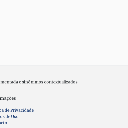
umentada e sinônimos contextualizados.
rmações
e
ica de Privacidade
os de Uso
acto