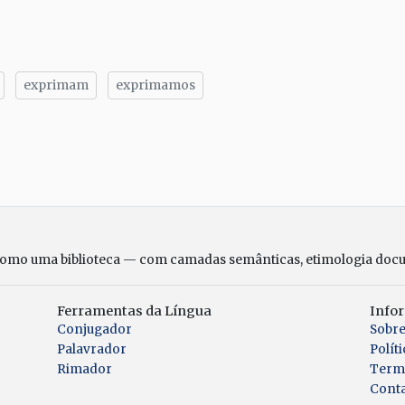
exprimam
exprimamos
tilhe
como uma biblioteca — com camadas semânticas, etimologia doc
Ferramentas da Língua
Info
Conjugador
Sobr
Palavrador
Polít
Rimador
Term
Cont