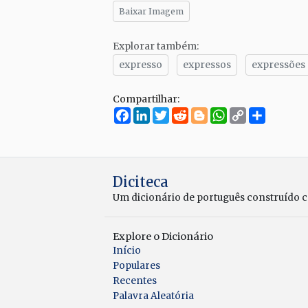
Baixar Imagem
Explorar também:
expresso
expressos
expressões
Compartilhar:
Facebook
LinkedIn
Twitter
Reddit
Blogger
WhatsApp
Copy
Compar
Link
Diciteca
Um dicionário de português construído 
Explore o Dicionário
Início
Populares
Recentes
Palavra Aleatória