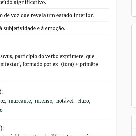
eúdo significativo.
m de voz que revela um estado interior.
à subjetividade e à emoção.
sĭvus, particípio do verbo exprimĕre, que
manifestar", formado por ex- (fora) + primĕre
:
or
,
marcante
,
intenso
,
notável
,
claro
,
o
):