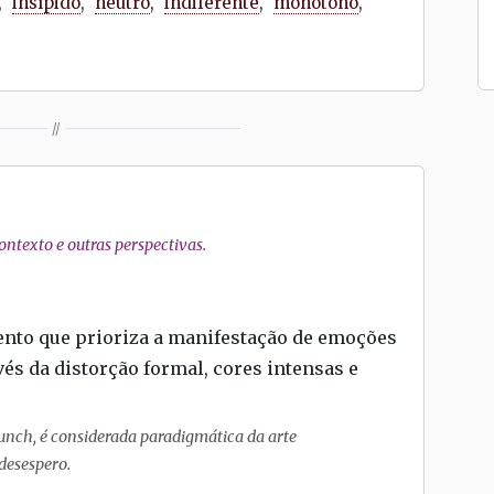
,
insípido
,
neutro
,
indiferente
,
monótono
,
//
ntexto e outras perspectivas.
ento que prioriza a manifestação de emoções
vés da distorção formal, cores intensas e
unch, é considerada paradigmática da arte
 desespero.