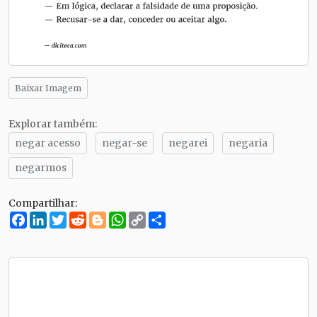
Baixar Imagem
Explorar também:
negar acesso
negar-se
negarei
negaria
negarmos
Compartilhar:
Facebook
LinkedIn
Twitter
Reddit
Blogger
WhatsApp
Copy
Compartilhe
Link