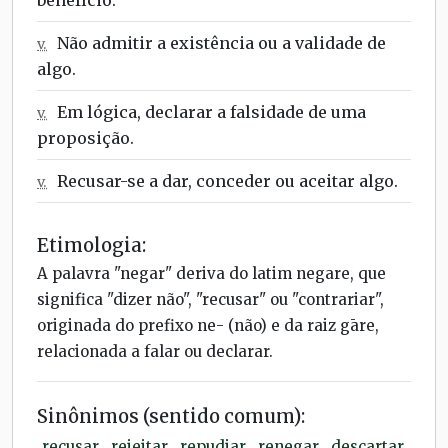
Não admitir a existência ou a validade de
v.
algo.
Em lógica, declarar a falsidade de uma
v.
proposição.
Recusar-se a dar, conceder ou aceitar algo.
v.
Etimologia:
A palavra "negar" deriva do latim negare, que
significa "dizer não", "recusar" ou "contrariar",
originada do prefixo ne- (não) e da raiz gāre,
relacionada a falar ou declarar.
Sinônimos (sentido comum):
recusar
,
rejeitar
,
repudiar
,
renegar
,
descartar
,