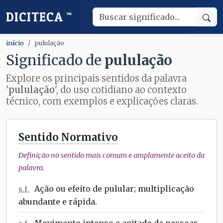
DICITECA
™
início
pululação
Significado de
pululação
Explore os principais sentidos da palavra
'
pululação
', do uso cotidiano ao contexto
técnico, com exemplos e explicações claras.
Sentido Normativo
Definição no sentido mais comum e amplamente aceito da
palavra.
Ação ou efeito de pulular; multiplicação
s.f.
abundante e rápida.
Movimento intenso e agitado de pessoas