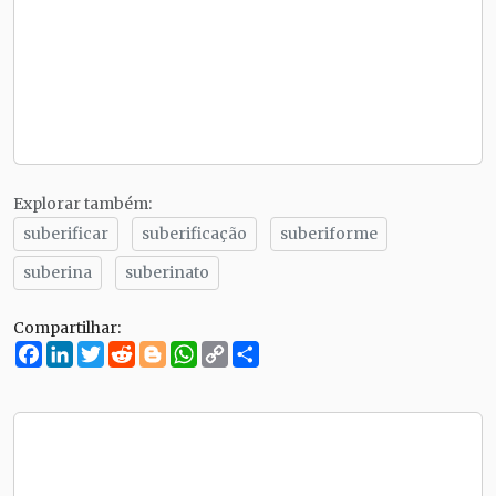
Explorar também:
suberificar
suberificação
suberiforme
suberina
suberinato
Compartilhar:
Facebook
LinkedIn
Twitter
Reddit
Blogger
WhatsApp
Copy
Compartilhe
Link