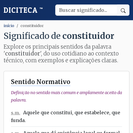
DICITECA
™
início
constituidor
Significado de
constituidor
Explore os principais sentidos da palavra
'
constituidor
', do uso cotidiano ao contexto
técnico, com exemplos e explicações claras.
Sentido Normativo
Definição no sentido mais comum e amplamente aceito da
palavra.
Aquele que constitui, que estabelece, que
s.m.
funda.
Aquele que dá existência legal ou formal