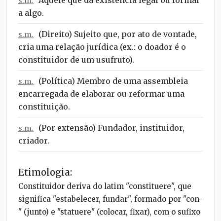
s.m.
a algo.
(Direito) Sujeito que, por ato de vontade,
s.m.
cria uma relação jurídica (ex.: o doador é o
constituidor de um usufruto).
(Política) Membro de uma assembleia
s.m.
encarregada de elaborar ou reformar uma
constituição.
(Por extensão) Fundador, instituidor,
s.m.
criador.
Etimologia:
Constituidor deriva do latim "constituere", que
significa "estabelecer, fundar", formado por "con-
" (junto) e "statuere" (colocar, fixar), com o sufixo