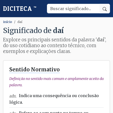
DICITECA
™
início
daí
Significado de
daí
Explore os principais sentidos da palavra '
daí
',
do uso cotidiano ao contexto técnico, com
exemplos e explicações claras.
Sentido Normativo
Definição no sentido mais comum e amplamente aceito da
palavra.
Indica uma consequência ou conclusão
adv.
lógica.
Refere-se a um ponto no tempo ou