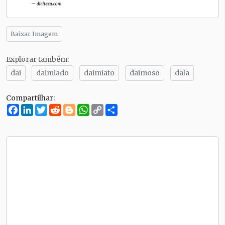
Baixar Imagem
Explorar também:
dai
daimiado
daimiato
daimoso
dala
Compartilhar:
Facebook
LinkedIn
Twitter
Reddit
Blogger
WhatsApp
Copy
Compartilhe
Link