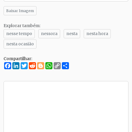
Baixar Imagem
Explorar também:
nesse tempo
nessora
nesta
nesta hora
nesta ocasião
Compartilhar:
Facebook
LinkedIn
Twitter
Reddit
Blogger
WhatsApp
Copy
Compartilhe
Link