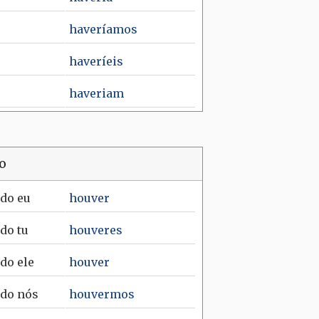
haveríamos
haveríeis
haveriam
ro
ndo
eu
houver
ndo
tu
houveres
ndo
ele
houver
ndo
nós
houvermos