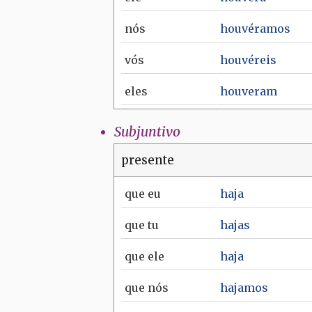
nós
houvéramos
vós
houvéreis
eles
houveram
Subjuntivo
presente
que
eu
haja
que
tu
hajas
que
ele
haja
que
nós
hajamos