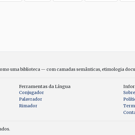
tilhe
como uma biblioteca — com camadas semânticas, etimologia doc
Ferramentas da Língua
Info
Conjugador
Sobr
Palavrador
Polít
Rimador
Term
Cont
ados.