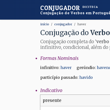
CONJUGADOR
DICITECA
Conjugação de Verbos em Portugu
início
conjugador
haver
Conjugação do
Verbo
Conjugação completa do '
verbo
infinitivo, condicional, além do 
Formas Nominais
infinitivo:
haver
gerúndio:
haven
particípio passado:
havido
Indicativo
presente