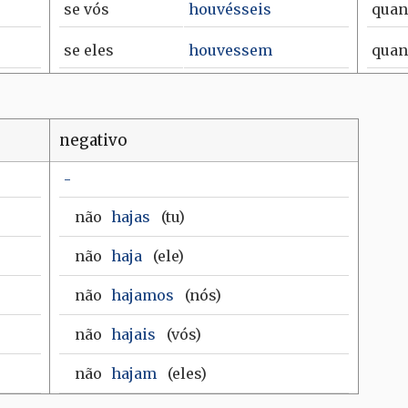
se
vós
houvésseis
qua
se
eles
houvessem
qua
negativo
-
não
hajas
(tu)
não
haja
(ele)
não
hajamos
(nós)
não
hajais
(vós)
não
hajam
(eles)