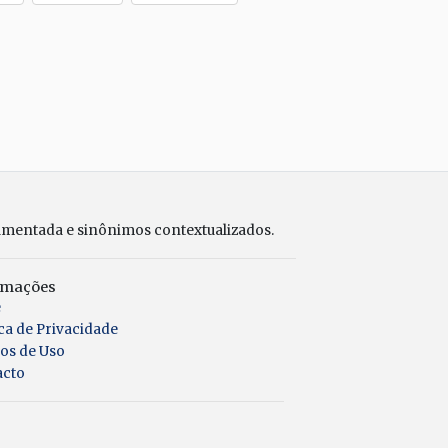
umentada e sinônimos contextualizados.
rmações
e
ica de Privacidade
os de Uso
acto