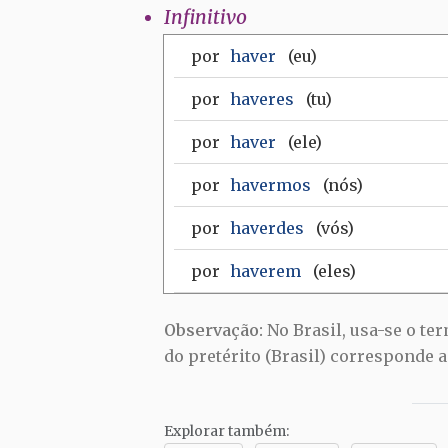
Infinitivo
por
haver
(eu)
por
haveres
(tu)
por
haver
(ele)
por
havermos
(nós)
por
haverdes
(vós)
por
haverem
(eles)
Observação:
No Brasil, usa-se o te
do pretérito (Brasil) corresponde 
Explorar também: