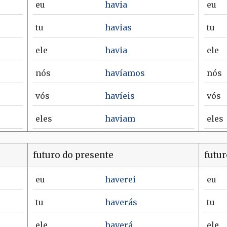
eu
havia
eu
tu
havias
tu
ele
havia
ele
nós
havíamos
nós
vós
havíeis
vós
eles
haviam
eles
futuro do presente
futur
eu
haverei
eu
tu
haverás
tu
ele
haverá
ele