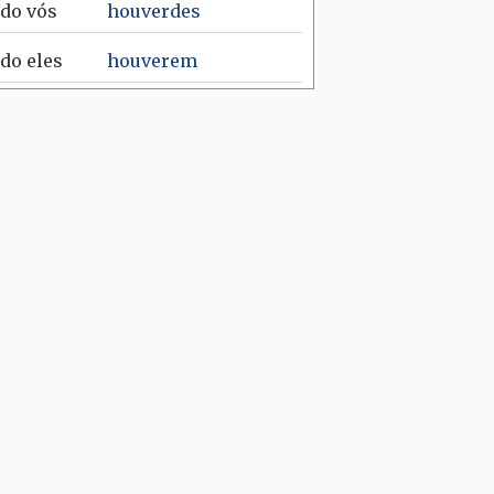
ndo
vós
houverdes
ndo
eles
houverem