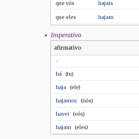
que
vós
hajais
que
eles
hajam
Imperativo
afirmativo
-
há
(tu)
haja
(ele)
hajamos
(nós)
havei
(vós)
hajam
(eles)