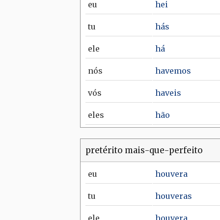
eu
hei
tu
hás
ele
há
nós
havemos
vós
haveis
eles
hão
pretérito mais-que-perfeito
eu
houvera
tu
houveras
ele
houvera