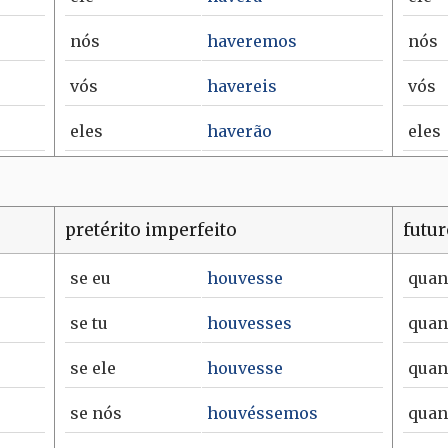
nós
haveremos
nós
vós
havereis
vós
eles
haverão
eles
pretérito imperfeito
futu
se
eu
houvesse
qua
se
tu
houvesses
qua
se
ele
houvesse
qua
se
nós
houvéssemos
qua