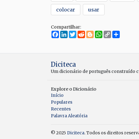
colocar
usar
Compartilhar:
Facebook
LinkedIn
Twitter
Reddit
Blogger
WhatsApp
Copy
Compar
Link
Diciteca
Um dicionário de português construído 
Explore o Dicionário
Início
Populares
Recentes
Palavra Aleatória
© 2025
Diciteca
. Todos os direitos reserv