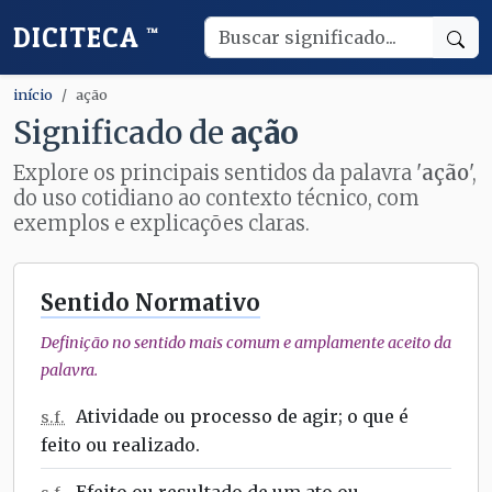
DICITECA
™
início
ação
Significado de
ação
Explore os principais sentidos da palavra '
ação
',
do uso cotidiano ao contexto técnico, com
exemplos e explicações claras.
Sentido Normativo
Definição no sentido mais comum e amplamente aceito da
palavra.
Atividade ou processo de agir; o que é
s.f.
feito ou realizado.
Efeito ou resultado de um ato ou