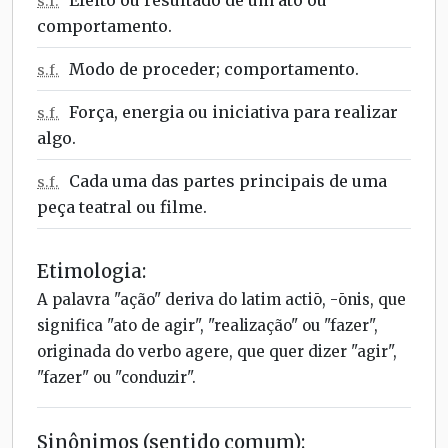
s.f.
comportamento.
Modo de proceder; comportamento.
s.f.
Força, energia ou iniciativa para realizar
s.f.
algo.
Cada uma das partes principais de uma
s.f.
peça teatral ou filme.
Etimologia:
A palavra "ação" deriva do latim actiō, -ōnis, que
significa "ato de agir", "realização" ou "fazer",
originada do verbo agere, que quer dizer "agir",
"fazer" ou "conduzir".
Sinônimos (sentido comum):