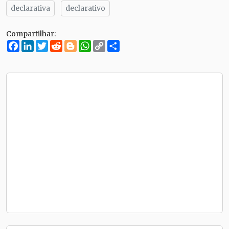
declarativa
declarativo
Compartilhar:
Facebook
LinkedIn
Twitter
Reddit
Blogger
WhatsApp
Copy
Compartilhe
Link