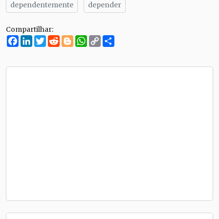
dependentemente
depender
Compartilhar:
Facebook
LinkedIn
Twitter
Reddit
Blogger
WhatsApp
Copy
Compartilhe
Link