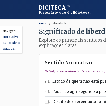
DICITECA
™
Dicionário que é biblioteca.
início
liberdade
Significado de
liber
Normativo
Explore os principais sentidos d
Expansivos
explicações claras.
Imagem
Sentido Normativo
Definição no sentido mais comum e ampl
Estado de quem não está pre
s.f.
Poder de agir segundo a próp
s.f.
Direito de exercer autonomi
s.f.