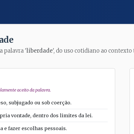
dade
a palavra '
liberdade
', do uso cotidiano ao context
amente aceito da palavra.
so, subjugado ou sob coerção.
ria vontade, dentro dos limites da lei.
a e fazer escolhas pessoais.