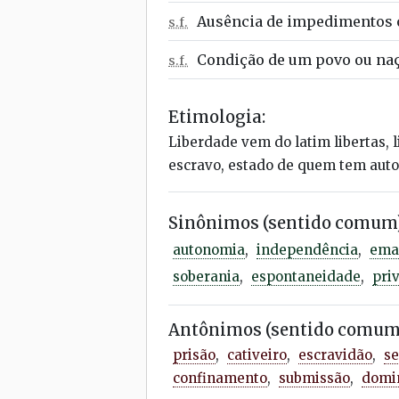
Ausência de impedimentos ou
s.f.
Condição de um povo ou naç
s.f.
Etimologia:
Liberdade vem do latim libertas, l
escravo, estado de quem tem auton
Sinônimos (sentido comum)
autonomia
,
independência
,
ema
soberania
,
espontaneidade
,
priv
Antônimos (sentido comum
prisão
,
cativeiro
,
escravidão
,
se
confinamento
,
submissão
,
domi