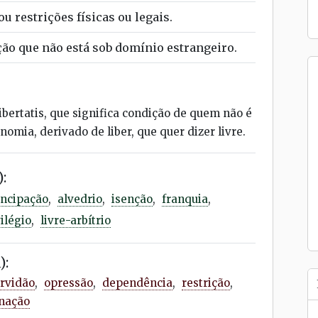
 restrições físicas ou legais.
ão que não está sob domínio estrangeiro.
ibertatis, que significa condição de quem não é
omia, derivado de liber, que quer dizer livre.
:
ncipação
,
alvedrio
,
isenção
,
franquia
,
ilégio
,
livre-arbítrio
):
rvidão
,
opressão
,
dependência
,
restrição
,
nação