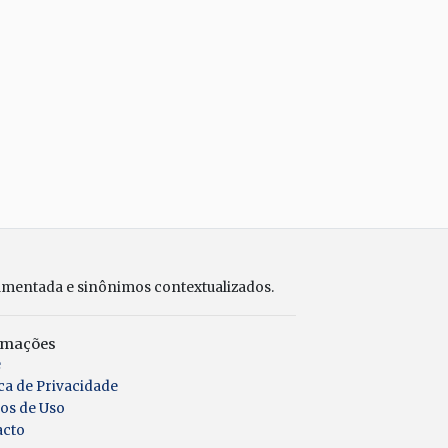
umentada e sinônimos contextualizados.
rmações
e
ica de Privacidade
os de Uso
acto