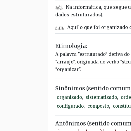
Na informática, que segue 
adj.
dados estruturados).
Aquilo que foi organizado
s.m.
Etimologia:
A palavra "estruturado" deriva do 
"arranjo", originada do verbo "str
"organizar".
Sinônimos (sentido comum)
organizado
,
sistematizado
,
ord
configurado
,
composto
,
constitu
Antônimos (sentido comum