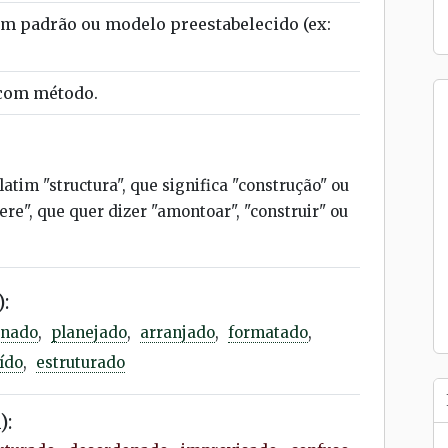
um padrão ou modelo preestabelecido (ex:
 com método.
latim "structura", que significa "construção" ou
uere", que quer dizer "amontoar", "construir" ou
:
enado
,
planejado
,
arranjado
,
formatado
,
ído
,
estruturado
):