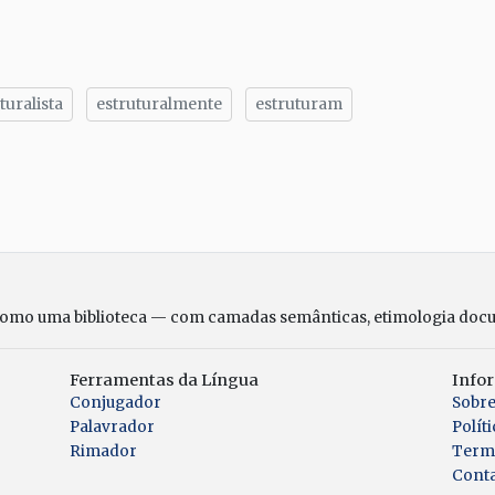
turalista
estruturalmente
estruturam
tilhe
como uma biblioteca — com camadas semânticas, etimologia doc
Ferramentas da Língua
Info
Conjugador
Sobr
Palavrador
Polít
Rimador
Term
Cont