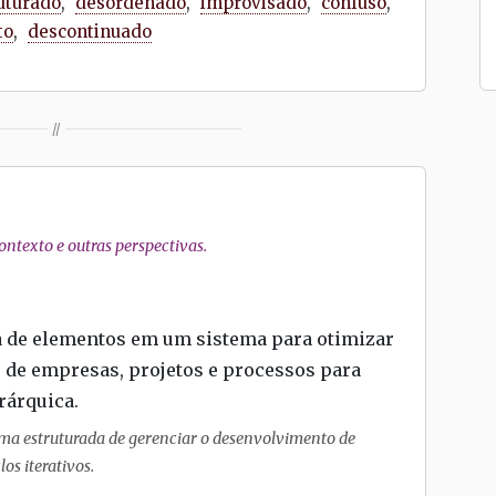
uturado
,
desordenado
,
improvisado
,
confuso
,
to
,
descontinuado
//
ntexto e outras perspectivas.
a de elementos em um sistema para otimizar
o de empresas, projetos e processos para
erárquica.
ma estruturada de gerenciar o desenvolvimento de
os iterativos.