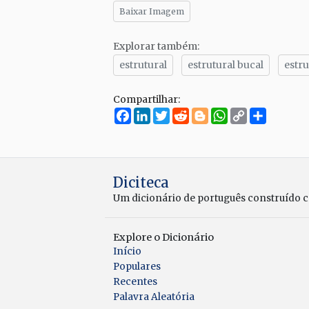
Baixar Imagem
Explorar também:
estrutural
estrutural bucal
estru
Compartilhar:
Facebook
LinkedIn
Twitter
Reddit
Blogger
WhatsApp
Copy
Compar
Link
Diciteca
Um dicionário de português construído 
Explore o Dicionário
Início
Populares
Recentes
Palavra Aleatória