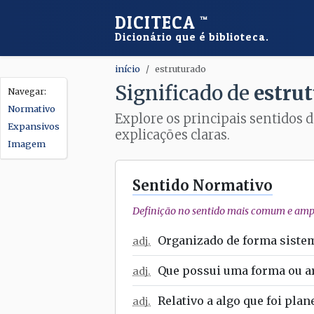
DICITECA
™
Dicionário que é biblioteca.
início
estruturado
Significado de
estru
Normativo
Explore os principais sentidos d
Expansivos
explicações claras.
Imagem
Sentido Normativo
Definição no sentido mais comum e ampl
Organizado de forma sistem
adj.
Que possui uma forma ou arr
adj.
Relativo a algo que foi pla
adj.