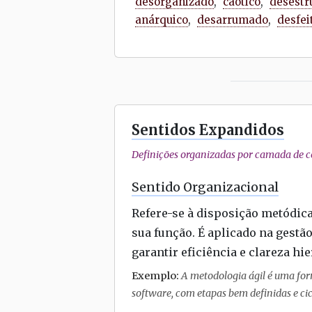
desorganizado
,
caótico
,
desestr
anárquico
,
desarrumado
,
desfei
Sentidos Expandidos
Definições organizadas por camada de co
Sentido Organizacional
Refere-se à disposição metódic
sua função. É aplicado na gestã
garantir eficiência e clareza hi
Exemplo:
A metodologia ágil é uma for
software, com etapas bem definidas e cicl