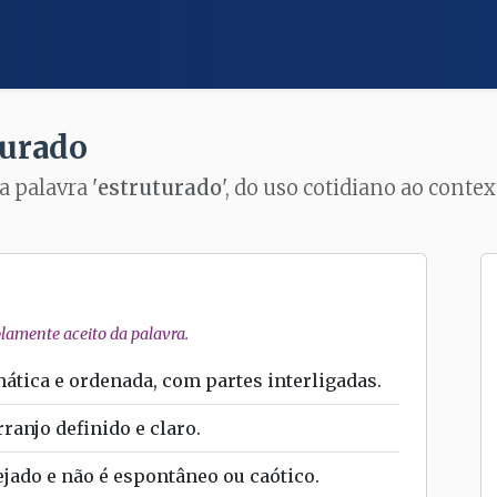
turado
a palavra '
estruturado
', do uso cotidiano ao conte
amente aceito da palavra.
ática e ordenada, com partes interligadas.
anjo definido e claro.
nejado e não é espontâneo ou caótico.