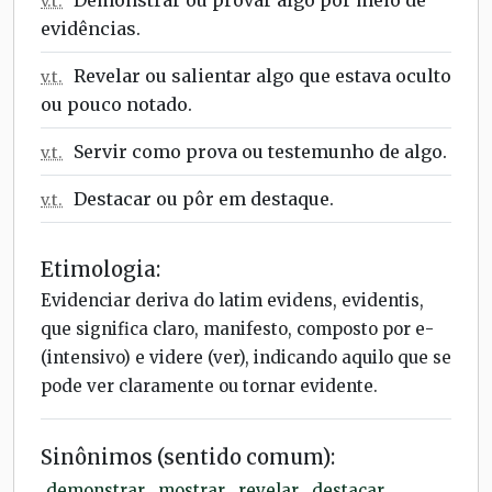
v.t.
evidências.
Revelar ou salientar algo que estava oculto
v.t.
ou pouco notado.
Servir como prova ou testemunho de algo.
v.t.
Destacar ou pôr em destaque.
v.t.
Etimologia:
Evidenciar deriva do latim evidens, evidentis,
que significa claro, manifesto, composto por e-
(intensivo) e videre (ver), indicando aquilo que se
pode ver claramente ou tornar evidente.
Sinônimos (sentido comum):
demonstrar
,
mostrar
,
revelar
,
destacar
,