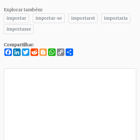
Explorar também:
importar
importar-se
importarei
importaria
importasse
Compartilhar:
Facebook
LinkedIn
Twitter
Reddit
Blogger
WhatsApp
Copy
Compartilhe
Link