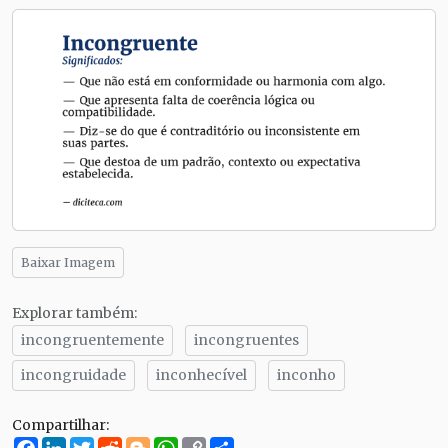
Baixar Imagem
Explorar também:
incongruentemente
incongruentes
incongruidade
inconhecível
inconho
Compartilhar:
Facebook
LinkedIn
Twitter
Reddit
Blogger
WhatsApp
Copy
Compartilhe