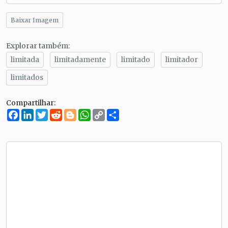
Baixar Imagem
Explorar também:
limitada
limitadamente
limitado
limitador
limitados
Compartilhar:
Facebook
LinkedIn
Twitter
Reddit
Blogger
WhatsApp
Copy
Compartilhe
Link