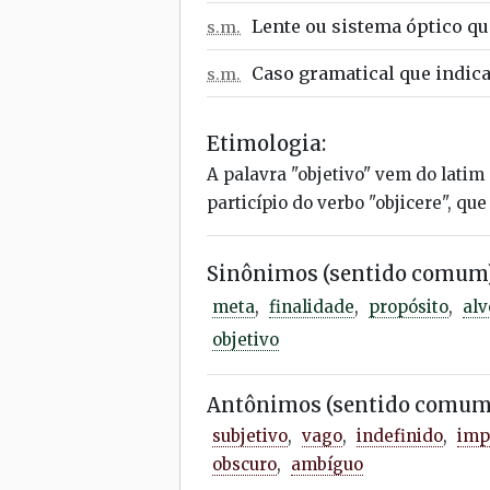
Lente ou sistema óptico q
s.m.
Caso gramatical que indica
s.m.
Etimologia:
A palavra "objetivo" vem do latim 
particípio do verbo "objicere", que 
Sinônimos (sentido comum)
meta
,
finalidade
,
propósito
,
alv
objetivo
Antônimos (sentido comum
subjetivo
,
vago
,
indefinido
,
imp
obscuro
,
ambíguo