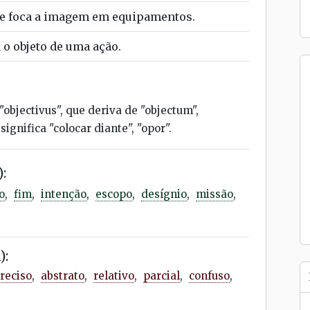
ue foca a imagem em equipamentos.
 o objeto de uma ação.
"objectivus", que deriva de "objectum",
significa "colocar diante", "opor".
:
o
,
fim
,
intenção
,
escopo
,
desígnio
,
missão
,
):
reciso
,
abstrato
,
relativo
,
parcial
,
confuso
,