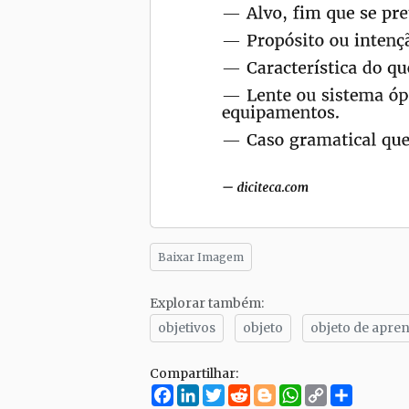
Baixar Imagem
Explorar também:
objetivos
objeto
objeto de apr
Compartilhar:
Facebook
LinkedIn
Twitter
Reddit
Blogger
WhatsApp
Copy
Compar
Link