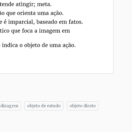
endizagem
objeto de estudo
objeto direto
tilhe