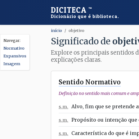
DICITECA
™
Dicionário que é biblioteca.
início
objetivo
Significado de
objeti
Normativo
Explore os principais sentidos d
Expansivos
explicações claras.
Imagem
Sentido Normativo
Definição no sentido mais comum e ampl
Alvo, fim que se pretende a
s.m.
Propósito ou intenção que 
s.m.
Característica do que é imp
s.m.