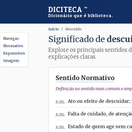
DICITECA
™
Dicionário que é biblioteca.
início
descuido
Significado de
descu
Normativo
Explore os principais sentidos d
Expansivos
explicações claras.
Imagem
Sentido Normativo
Definição no sentido mais comum e ampl
Ato ou efeito de descuidar;
s.m.
Falta de cuidado, de atençã
s.m.
Estado de quem age sem ca
s.m.