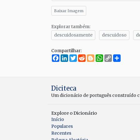
Baixar Imagem
Explorar também:
descuidosamente
descuidoso
d
Compartilhar:
Facebook
LinkedIn
Twitter
Reddit
Blogger
WhatsApp
Copy
Compar
Link
Diciteca
Um dicionário de português construído 
Explore o Dicionário
Início
Populares
Recentes