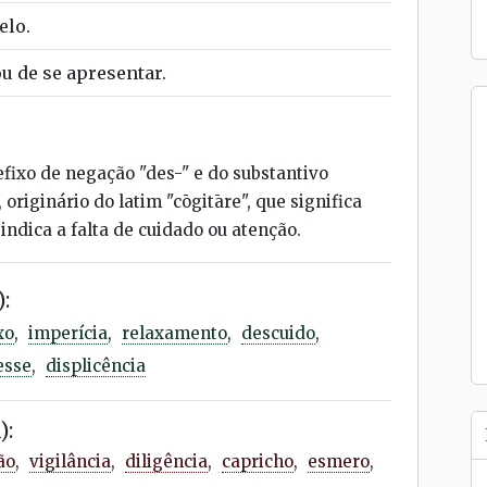
elo.
u de se apresentar.
efixo de negação "des-" e do substantivo
 originário do latim "cōgitāre", que significa
 indica a falta de cuidado ou atenção.
:
xo
,
imperícia
,
relaxamento
,
descuido
,
esse
,
displicência
):
ão
,
vigilância
,
diligência
,
capricho
,
esmero
,