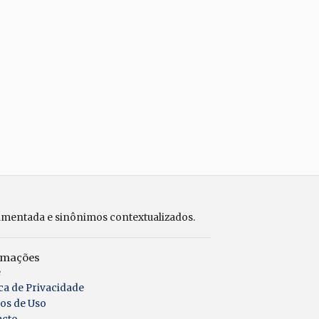
umentada e sinônimos contextualizados.
rmações
e
ica de Privacidade
os de Uso