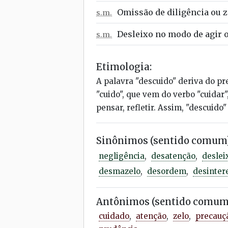
Omissão de diligência ou z
s.m.
Desleixo no modo de agir o
s.m.
Etimologia:
A palavra "descuido" deriva do pr
"cuido", que vem do verbo "cuidar",
pensar, refletir. Assim, "descuido"
Sinônimos (sentido comum)
negligência
,
desatenção
,
deslei
desmazelo
,
desordem
,
desinter
Antônimos (sentido comum
cuidado
,
atenção
,
zelo
,
precauç