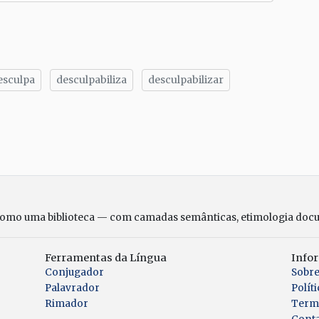
esculpa
desculpabiliza
desculpabilizar
tilhe
como uma biblioteca — com camadas semânticas, etimologia doc
Ferramentas da Língua
Info
Conjugador
Sobr
Palavrador
Polít
Rimador
Term