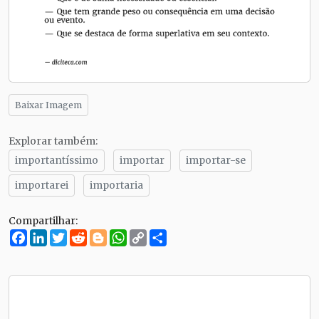
Baixar Imagem
Explorar também:
importantíssimo
importar
importar-se
importarei
importaria
Compartilhar:
Facebook
LinkedIn
Twitter
Reddit
Blogger
WhatsApp
Copy
Compartilhe
Link