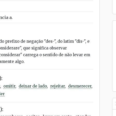
cia a.
o prefixo de negação "des-", do latim "dis-", e
onsiderare", que significa observar
sconsiderar" carrega o sentido de não levar em
tamente algo.
:
,
omitir
,
deixar de lado
,
rejeitar
,
desmerecer
,
der
):