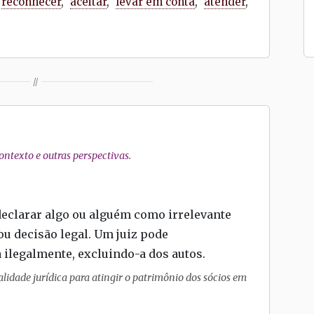
reconhecer
,
aceitar
,
levar em conta
,
atender
,
//
ntexto e outras perspectivas.
 declarar algo ou alguém como irrelevante
ou decisão legal. Um juiz pode
 ilegalmente, excluindo-a dos autos.
idade jurídica para atingir o patrimônio dos sócios em