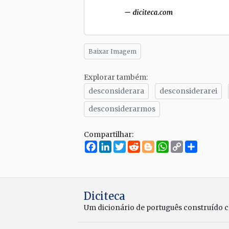
Baixar Imagem
Explorar também:
desconsiderara
desconsiderarei
desconsiderarmos
Compartilhar:
Facebook
LinkedIn
Twitter
Reddit
Blogger
WhatsApp
Copy
Compar
Link
Diciteca
Um dicionário de português construído 