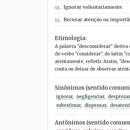
Ignorar voluntariamente.
v.t.
Recusar atenção ou importân
v.t.
Etimologia:
A palavra "desconsiderar" deriva d
do verbo "considerar", do latim "c
atentamente, refletir. Assim, "de
conta ou deixar de observar aten
Sinônimos (sentido comum)
ignorar
,
negligenciar
,
desprezar
subestimar
,
dispensar
,
desaten
Antônimos (sentido comum