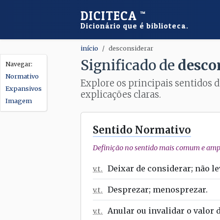
DICITECA
™
Dicionário que é biblioteca.
início
desconsiderar
Significado de
desco
Normativo
Explore os principais sentidos d
Expansivos
explicações claras.
Imagem
Sentido Normativo
Definição no sentido mais comum e ampl
Deixar de considerar; não le
v.t.
Desprezar; menosprezar.
v.t.
Anular ou invalidar o valor d
v.t.