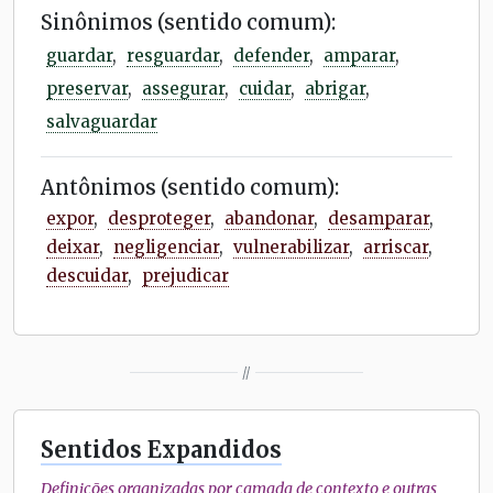
Sinônimos (sentido comum):
guardar
,
resguardar
,
defender
,
amparar
,
preservar
,
assegurar
,
cuidar
,
abrigar
,
salvaguardar
Antônimos (sentido comum):
expor
,
desproteger
,
abandonar
,
desamparar
,
deixar
,
negligenciar
,
vulnerabilizar
,
arriscar
,
descuidar
,
prejudicar
//
Sentidos Expandidos
Definições organizadas por camada de contexto e outras