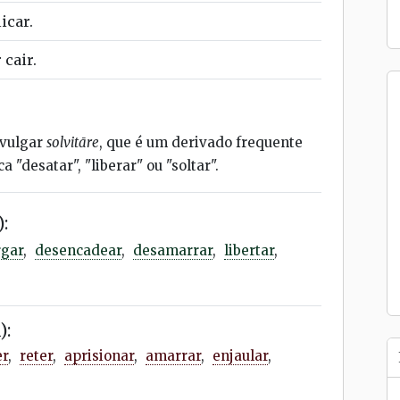
icar.
 cair.
 vulgar
solvitāre
, que é um derivado frequente
ca "desatar", "liberar" ou "soltar".
:
rgar
,
desencadear
,
desamarrar
,
libertar
,
):
er
,
reter
,
aprisionar
,
amarrar
,
enjaular
,