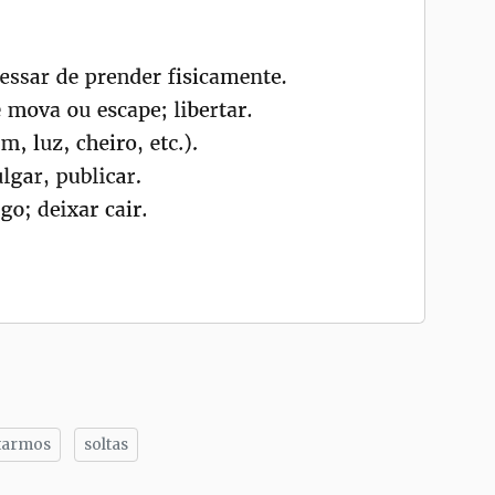
tarmos
soltas