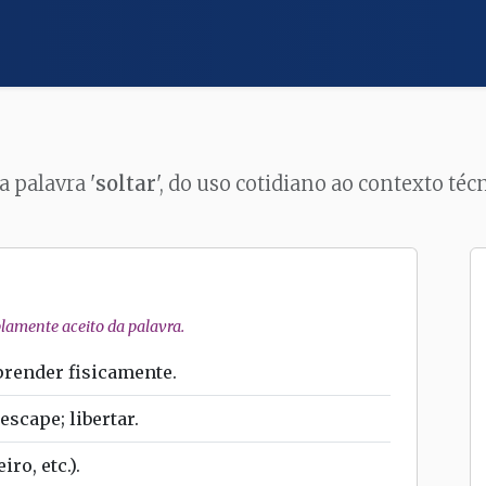
a palavra '
soltar
', do uso cotidiano ao contexto té
amente aceito da palavra.
prender fisicamente.
escape; libertar.
ro, etc.).