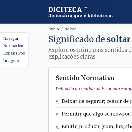
DICITECA
™
Dicionário que é biblioteca.
início
soltar
Significado de
soltar
Normativo
Explore os principais sentidos d
Expansivos
explicações claras.
Imagem
Sentido Normativo
Definição no sentido mais comum e ampl
Deixar de segurar; cessar de 
v.
Permitir que algo se mova ou 
v.
Emitir, produzir (som, luz, chei
v.