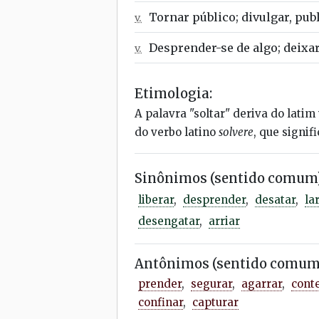
Tornar público; divulgar, publ
v.
Desprender-se de algo; deixar
v.
Etimologia:
A palavra "soltar" deriva do latim
do verbo latino
solvere
, que signifi
Sinônimos (sentido comum)
liberar
,
desprender
,
desatar
,
la
desengatar
,
arriar
Antônimos (sentido comum
prender
,
segurar
,
agarrar
,
cont
confinar
,
capturar